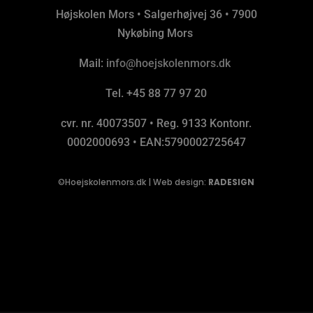
Højskolen Mors • Salgerhøjvej 36 • 7900
Nykøbing Mors
Mail:
info@hoejskolenmors.dk
Tel. +45 88 77 97 20
cvr. nr. 40073507 • Reg. 9133 Kontonr.
0002000693 • EAN:5790002725647
©Hoejskolenmors.dk |
Web design:
RADESIGN