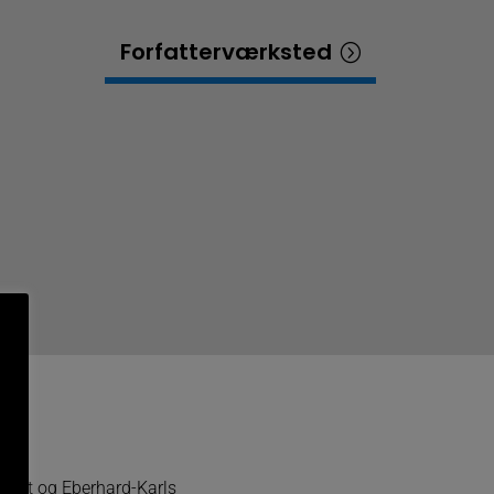
Forfatterværksted
rsitet og Eberhard-Karls