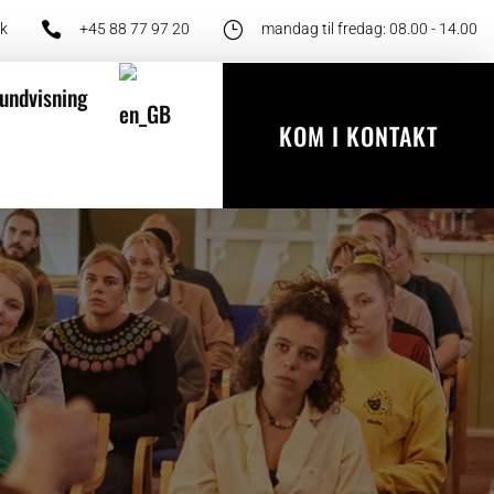

}
dk
+45 88 77 97 20
mandag til fredag: 08.00 - 14.00
undvisning
KOM I KONTAKT