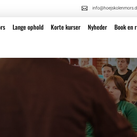

info@hoejskolenmors.
rs
Lange ophold
Korte kurser
Nyheder
Book en r