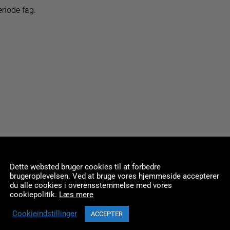
periode fag.
Dette websted bruger cookies til at forbedre
brugeroplevelsen. Ved at bruge vores hjemmeside accepterer
NIKOLAI SEIDELIN
du alle cookies i overensstemmelse med vores
cookiepolitik.
Læs mere
Forstander og underviser
Cookieindstillinger
ACCEPTER
Nikolai er uddannet mag.art. i idehistorie fra Aarhus Unive